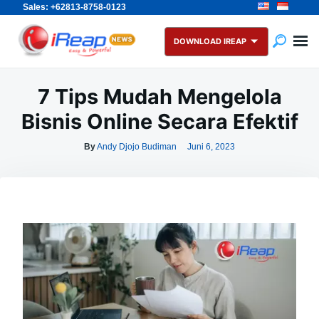
Sales: +62813-8758-0123
Skip
Search
to
for:
DOWNLOAD IREAP
content
7 Tips Mudah Mengelola
Bisnis Online Secara Efektif
By
Andy Djojo Budiman
Juni 6, 2023