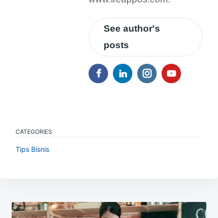
See author's
posts
CATEGORIES
Tips Bisnis
Navigasi
pos