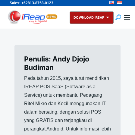
Sales: +62813-8758-0123
Skip
Search
to
for:
DOWNLOAD IREAP
content
Penulis:
Andy Djojo
Budiman
Pada tahun 2015, saya turut mendirikan
IREAP POS SaaS (Software as a
Service) untuk membantu Pedagang
Ritel Mikro dan Kecil menggunakan IT
dalam bersaing, dengan solusi POS
yang GRATIS dan terjangkau di
perangkat Android. Untuk informasi lebih