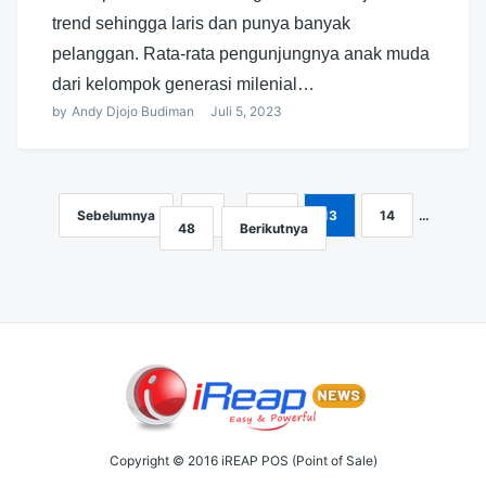
trend sehingga laris dan punya banyak
pelanggan. Rata-rata pengunjungnya anak muda
dari kelompok generasi milenial…
by
Andy Djojo Budiman
Juli 5, 2023
Sebelumnya
1
…
12
13
14
…
Navigasi
48
Berikutnya
pos
Copyright © 2016 iREAP POS (Point of Sale)