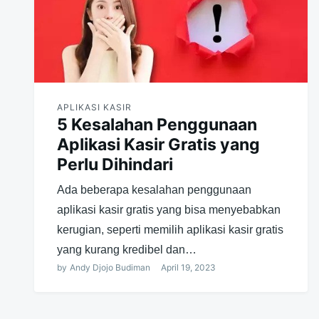
APLIKASI KASIR
5 Kesalahan Penggunaan
Aplikasi Kasir Gratis yang
Perlu Dihindari
Ada beberapa kesalahan penggunaan
aplikasi kasir gratis yang bisa menyebabkan
kerugian, seperti memilih aplikasi kasir gratis
yang kurang kredibel dan…
by
Andy Djojo Budiman
April 19, 2023