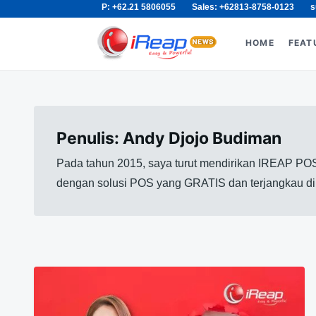
P: +62.21 5806055
Sales: +62813-8758-0123
s
Skip
Search
to
for:
HOME
FEAT
content
Penulis:
Andy Djojo Budiman
Pada tahun 2015, saya turut mendirikan IREAP POS
dengan solusi POS yang GRATIS dan terjangkau di p