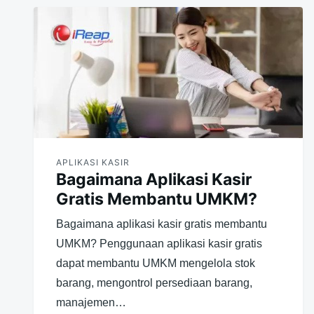
APLIKASI KASIR
Bagaimana Aplikasi Kasir
Gratis Membantu UMKM?
Bagaimana aplikasi kasir gratis membantu
UMKM? Penggunaan aplikasi kasir gratis
dapat membantu UMKM mengelola stok
barang, mengontrol persediaan barang,
manajemen…