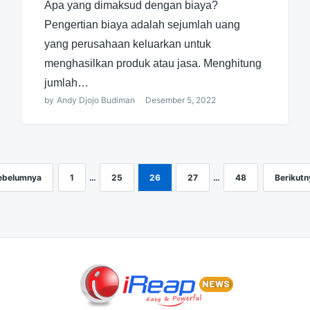
Apa yang dimaksud dengan biaya?
Pengertian biaya adalah sejumlah uang
yang perusahaan keluarkan untuk
menghasilkan produk atau jasa. Menghitung
jumlah…
by
Andy Djojo Budiman
Desember 5, 2022
ebelumnya
1
…
25
26
27
…
48
Berikutn