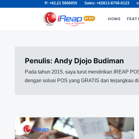
P: +62.21 5806055
Sales: +62813-8758-0123
s
Skip
Search
to
for:
HOME
FEAT
content
Penulis:
Andy Djojo Budiman
Pada tahun 2015, saya turut mendirikan IREAP POS
dengan solusi POS yang GRATIS dan terjangkau di p