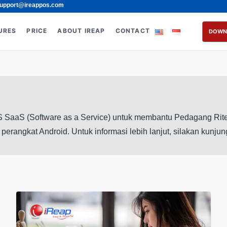
upport@ireappos.com
URES
PRICE
ABOUT IREAP
CONTACT
DOWN
 SaaS (Software as a Service) untuk membantu Pedagang Rite
erangkat Android. Untuk informasi lebih lanjut, silakan kunju