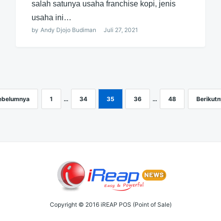
salah satunya usaha franchise kopi, jenis
usaha ini…
by
Andy Djojo Budiman
Juli 27, 2021
ebelumnya
1
…
34
35
36
…
48
Berikutn
Copyright © 2016 iREAP POS (Point of Sale)