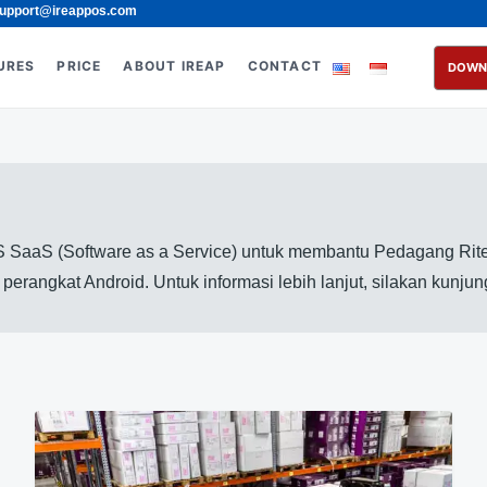
upport@ireappos.com
URES
PRICE
ABOUT IREAP
CONTACT
DOWN
 SaaS (Software as a Service) untuk membantu Pedagang Rite
erangkat Android. Untuk informasi lebih lanjut, silakan kunju