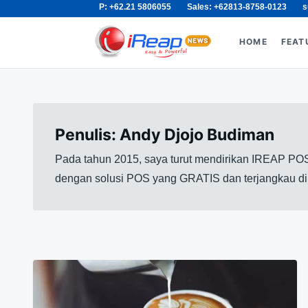
P: +62.21 5806055
Sales: +62813-8758-0123
s
Skip
Search
to
for:
HOME
FEAT
content
Penulis:
Andy Djojo Budiman
Pada tahun 2015, saya turut mendirikan IREAP POS
dengan solusi POS yang GRATIS dan terjangkau di p