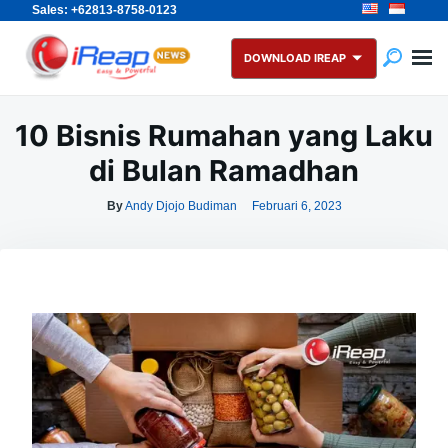
Sales: +62813-8758-0123
Skip
Search
to
for:
DOWNLOAD IREAP
content
10 Bisnis Rumahan yang Laku
di Bulan Ramadhan
By
Andy Djojo Budiman
Februari 6, 2023