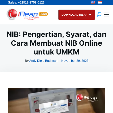
Sales: +62813-8758-0123
Skip
Search
to
for:
DOWNLOAD IREAP
content
NIB: Pengertian, Syarat, dan
Cara Membuat NIB Online
untuk UMKM
By
Andy Djojo Budiman
November 29, 2023