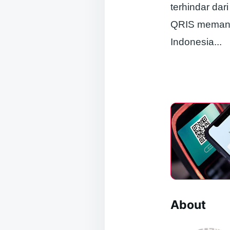
terhindar dar
QRIS memang r
Indonesia.
..
About