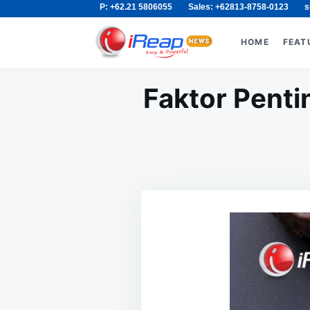
P: +62.21 5806055
Sales: +62813-8758-0123
s
Skip
Search
to
for:
HOME
FEAT
content
Faktor Penti