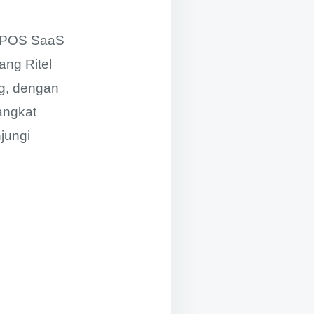
P POS SaaS
ang Ritel
g, dengan
angkat
njungi