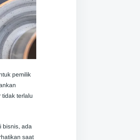
tuk pemilik
rankan
idak terlalu
bisnis, ada
rhatikan saat