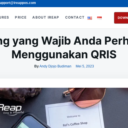
upport@ireappos.com
URES
PRICE
ABOUT IREAP
CONTACT
DOWN
ng yang Wajib Anda Per
Menggunakan QRIS
By
Andy Djojo Budiman
Mei 5, 2023