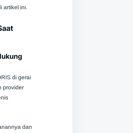
rtikel ini.
Saat
ndukung
IS di gerai
 provider
nis
amanannya dan