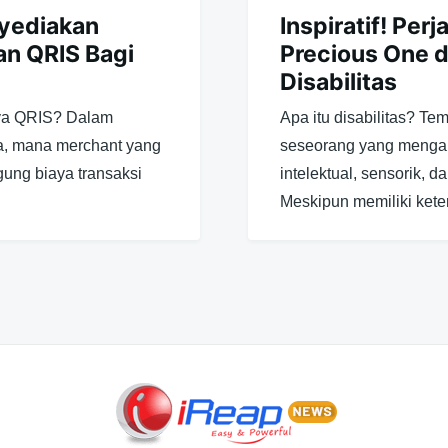
yediakan
Inspiratif! Perj
n QRIS Bagi
Precious One 
Disabilitas
ya QRIS? Dalam
Apa itu disabilitas? Te
ia, mana merchant yang
seseorang yang mengala
ng biaya transaksi
intelektual, sensorik, 
Meskipun memiliki ket