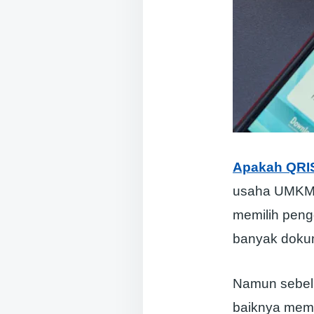
Apakah QRI
usaha UMKM d
memilih pengg
banyak doku
Namun sebelu
baiknya memp