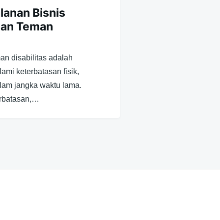
alanan Bisnis
dan Teman
man disabilitas adalah
mi keterbatasan fisik,
dalam jangka waktu lama.
erbatasan,…