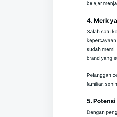
belajar menj
4. Merk y
Salah satu k
kepercayaan
sudah memili
brand yang s
Pelanggan ce
familiar, se
5. Potens
Dengan penge