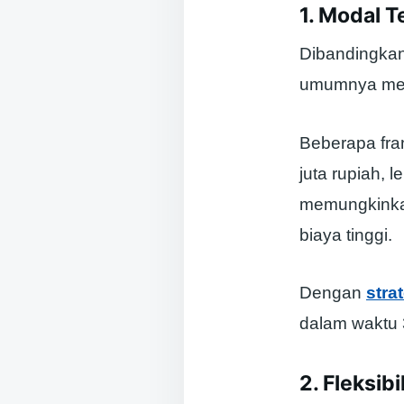
1. Modal 
Dibandingkan
umumnya mem
Beberapa fra
juta rupiah,
memungkinkan
biaya tinggi.
Dengan
stra
dalam waktu 
2. Fleksibi