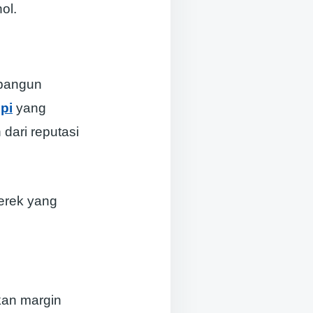
ol.
mbangun
pi
yang
dari reputasi
erek yang
kan margin