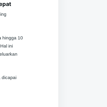
epat
ing
a hingga 10
Hal ini
eluarkan
 dicapai