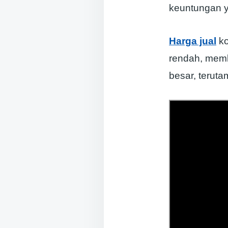
keuntungan y
Harga jual
ko
rendah, memb
besar, teruta