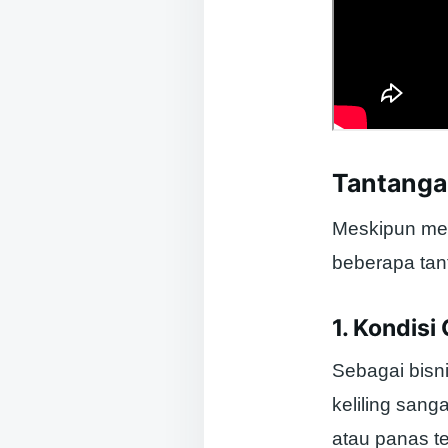
Tantangan
Meskipun mem
beberapa tan
1. Kondis
Sebagai bisni
keliling sang
atau panas te