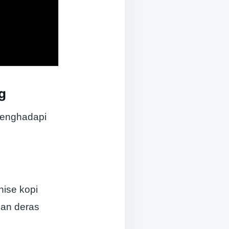
g
 menghadapi
hise kopi
jan deras