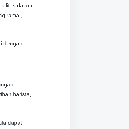
ibilitas dalam
ng ramai,
ri dengan
kungan
han barista,
ula dapat