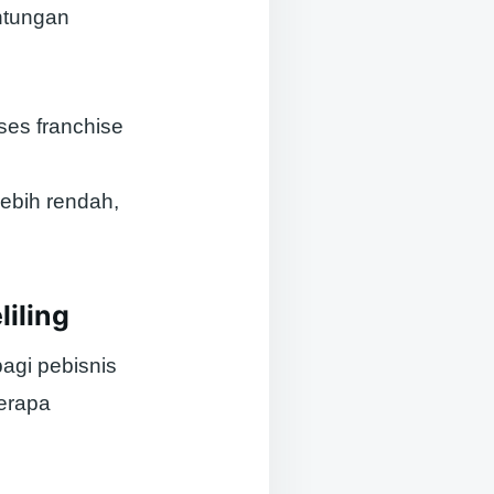
untungan
ses franchise
lebih rendah,
iling
bagi pebisnis
erapa