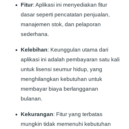
Fitur
: Aplikasi ini menyediakan fitur
dasar seperti pencatatan penjualan,
manajemen stok, dan pelaporan
sederhana.
Kelebihan
: Keunggulan utama dari
aplikasi ini adalah pembayaran satu kali
untuk lisensi seumur hidup, yang
menghilangkan kebutuhan untuk
membayar biaya berlangganan
bulanan.
Kekurangan
: Fitur yang terbatas
mungkin tidak memenuhi kebutuhan