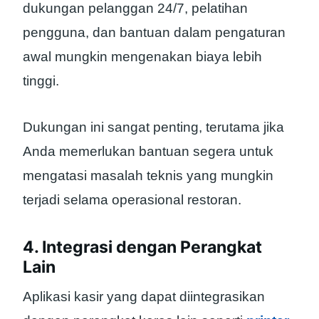
dukungan pelanggan 24/7, pelatihan
pengguna, dan bantuan dalam pengaturan
awal mungkin mengenakan biaya lebih
tinggi.
Dukungan ini sangat penting, terutama jika
Anda memerlukan bantuan segera untuk
mengatasi masalah teknis yang mungkin
terjadi selama operasional restoran.
4. Integrasi dengan Perangkat
Lain
Aplikasi kasir yang dapat diintegrasikan