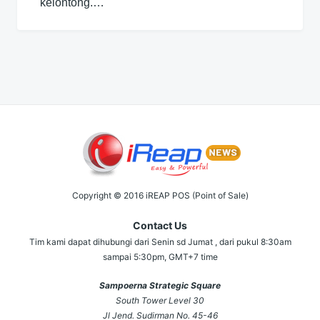
kelontong.…
Copyright © 2016 iREAP POS (Point of Sale)
Contact Us
Tim kami dapat dihubungi dari Senin sd Jumat , dari pukul 8:30am
sampai 5:30pm, GMT+7 time
Sampoerna Strategic Square
South Tower Level 30
Jl Jend. Sudirman No. 45-46