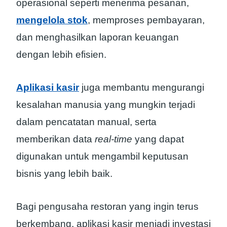
operasional seperti menerima pesanan,
mengelola stok
, memproses pembayaran,
dan menghasilkan laporan keuangan
dengan lebih efisien.
Aplikasi kasir
juga membantu mengurangi
kesalahan manusia yang mungkin terjadi
dalam pencatatan manual, serta
memberikan data
real-time
yang dapat
digunakan untuk mengambil keputusan
bisnis yang lebih baik.
Bagi pengusaha restoran yang ingin terus
berkembang, aplikasi kasir menjadi investasi