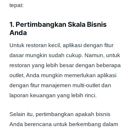
tepat:
1. Pertimbangkan Skala Bisnis
Anda
Untuk restoran kecil, aplikasi dengan fitur
dasar mungkin sudah cukup. Namun, untuk
restoran yang lebih besar dengan beberapa
outlet, Anda mungkin memerlukan aplikasi
dengan fitur manajemen multi-outlet dan
laporan keuangan yang lebih rinci.
Selain itu, pertimbangkan apakah bisnis
Anda berencana untuk berkembang dalam