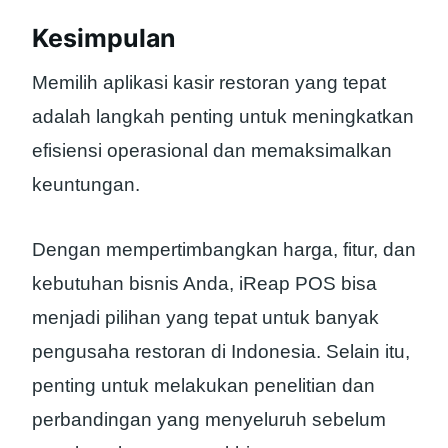
Kesimpulan
Memilih aplikasi kasir restoran yang tepat
adalah langkah penting untuk meningkatkan
efisiensi operasional dan memaksimalkan
keuntungan.
Dengan mempertimbangkan harga, fitur, dan
kebutuhan bisnis Anda, iReap POS bisa
menjadi pilihan yang tepat untuk banyak
pengusaha restoran di Indonesia. Selain itu,
penting untuk melakukan penelitian dan
perbandingan yang menyeluruh sebelum