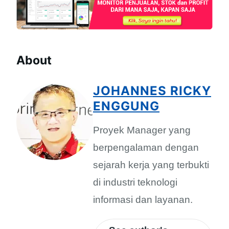
About
JOHANNES RICKY
ENGGUNG
Proyek Manager yang
berpengalaman dengan
sejarah kerja yang terbukti
di industri teknologi
informasi dan layanan.