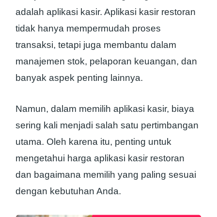
adalah aplikasi kasir. Aplikasi kasir restoran
tidak hanya mempermudah proses
transaksi, tetapi juga membantu dalam
manajemen stok, pelaporan keuangan, dan
banyak aspek penting lainnya.
Namun, dalam memilih aplikasi kasir, biaya
sering kali menjadi salah satu pertimbangan
utama. Oleh karena itu, penting untuk
mengetahui harga aplikasi kasir restoran
dan bagaimana memilih yang paling sesuai
dengan kebutuhan Anda.