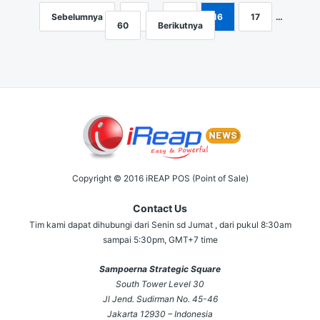
Sebelumnya
1
…
15
16
17
…
Navigasi
60
Berikutnya
pos
Copyright © 2016 iREAP POS (Point of Sale)
Contact Us
Tim kami dapat dihubungi dari Senin sd Jumat , dari pukul 8:30am
sampai 5:30pm, GMT+7 time
Sampoerna Strategic Square
South Tower Level 30
Jl Jend. Sudirman No. 45-46
Jakarta 12930 – Indonesia