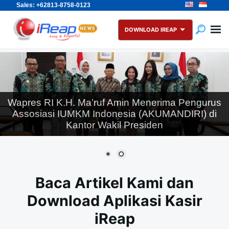
Sales: +62813-8758-0123
Skip
Search
to
for:
DOWNLOAD IREAP
content
Wapres RI K.H. Ma’ruf Amin Menerima Pengurus
Assosiasi IUMKM Indonesia (AKUMANDIRI) di
Kantor Wakil Presiden
Baca Artikel Kami dan
Download Aplikasi Kasir
iReap