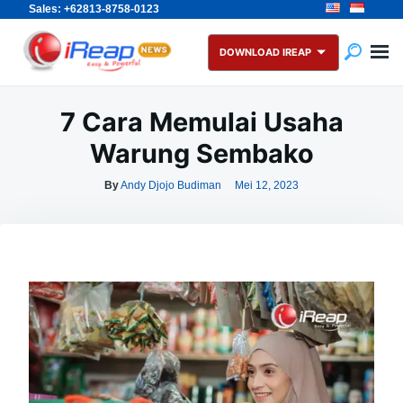
Sales: +62813-8758-0123
Skip
Search
to
for:
DOWNLOAD IREAP
content
7 Cara Memulai Usaha
Warung Sembako
By
Andy Djojo Budiman
Mei 12, 2023