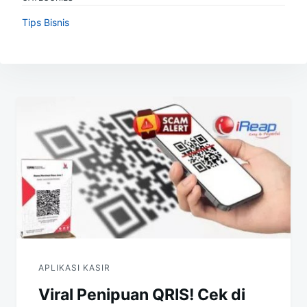
Tips Bisnis
Navigasi
pos
APLIKASI KASIR
Viral Penipuan QRIS! Cek di