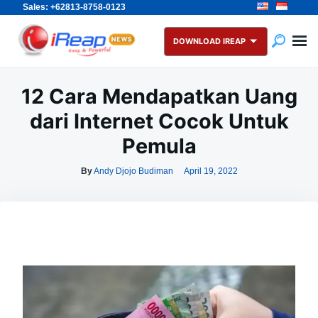
Sales: +62813-8758-0123
Skip
Search
to
for:
DOWNLOAD IREAP
content
12 Cara Mendapatkan Uang
dari Internet Cocok Untuk
Pemula
By
Andy Djojo Budiman
April 19, 2022