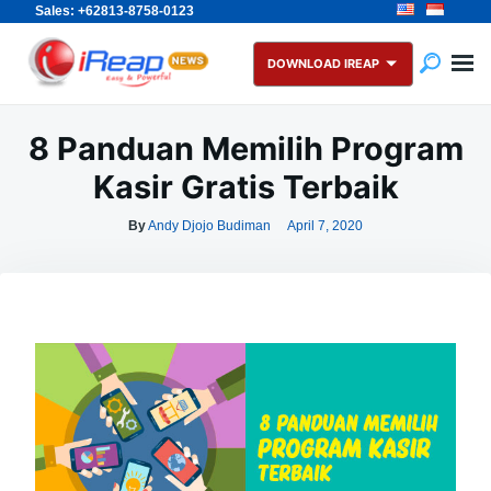
Sales: +62813-8758-0123
Skip
Search
to
for:
DOWNLOAD IREAP
content
8 Panduan Memilih Program
Kasir Gratis Terbaik
By
Andy Djojo Budiman
April 7, 2020