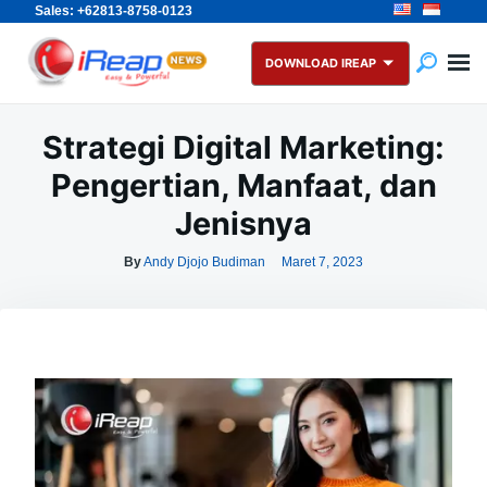
Sales: +62813-8758-0123
Skip
Search
to
for:
DOWNLOAD IREAP
content
Strategi Digital Marketing:
Pengertian, Manfaat, dan
Jenisnya
By
Andy Djojo Budiman
Maret 7, 2023