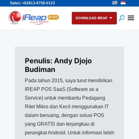
Sales: +62813-8758-0123
Skip
Search
to
for:
DOWNLOAD IREAP
content
Penulis:
Andy Djojo
Budiman
Pada tahun 2015, saya turut mendirikan
IREAP POS SaaS (Software as a
Service) untuk membantu Pedagang
Ritel Mikro dan Kecil menggunakan IT
dalam bersaing, dengan solusi POS
yang GRATIS dan terjangkau di
perangkat Android. Untuk informasi lebih