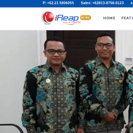
P: +62.21 5806055
Sales: +62813-8758-0123
s
Skip
Search
to
for:
HOME
FEAT
content