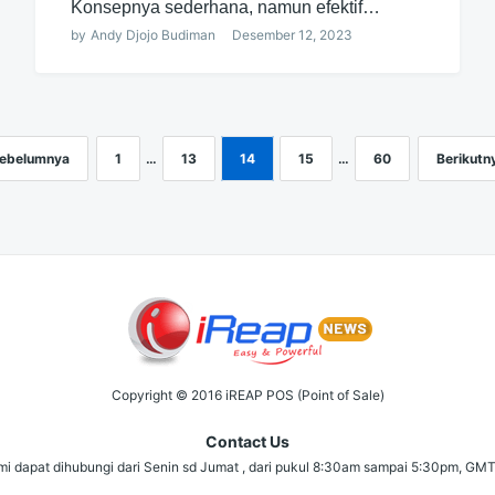
Konsepnya sederhana, namun efektif…
by
Andy Djojo Budiman
Desember 12, 2023
ebelumnya
1
…
13
14
15
…
60
Berikutn
Copyright © 2016 iREAP POS (Point of Sale)
Contact Us
i dapat dihubungi dari Senin sd Jumat , dari pukul 8:30am sampai 5:30pm, GM