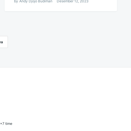
by
Andy Djojo Budiman
Desember 12, 2023
ya
T+7 time