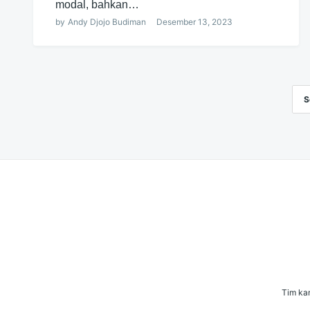
modal, bahkan…
by
Andy Djojo Budiman
Desember 13, 2023
S
Navigasi
pos
Tim kam