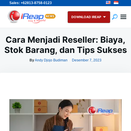
Sales: +62813-8758-0123
Skip
Search
to
for:
DOWNLOAD IREAP
content
Cara Menjadi Reseller: Biaya,
Stok Barang, dan Tips Sukses
By
Andy Djojo Budiman
Desember 7, 2023