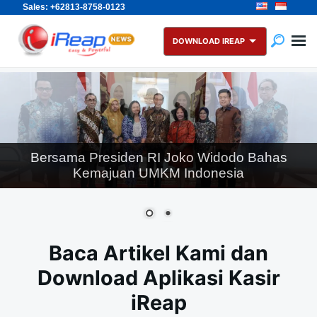
Sales: +62813-8758-0123
Skip
Search
to
for:
DOWNLOAD IREAP
content
Bersama Presiden RI Joko Widodo Bahas
Kemajuan UMKM Indonesia
Baca Artikel Kami dan
Download Aplikasi Kasir
iReap