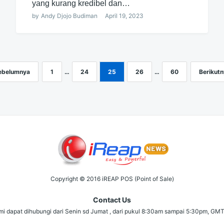
yang kurang kredibel dan…
by
Andy Djojo Budiman
April 19, 2023
ebelumnya
1
…
24
25
26
…
60
Berikutn
Copyright © 2016 iREAP POS (Point of Sale)
Contact Us
i dapat dihubungi dari Senin sd Jumat , dari pukul 8:30am sampai 5:30pm, GM