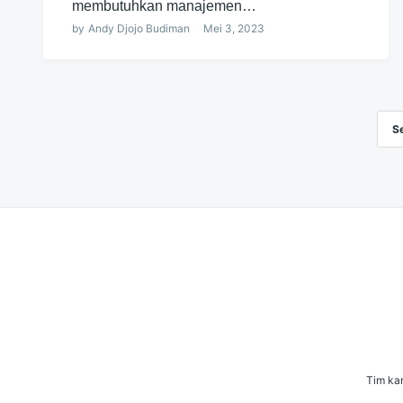
membutuhkan manajemen…
by
Andy Djojo Budiman
Mei 3, 2023
S
Navigasi
pos
Tim kam